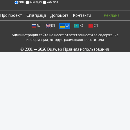
ВИШ
викладач
матеріал
Про проект
Співпраця
Допомога
Контакти
Реклама
RU
EN
UA
KZ
CN
Администрация сайта не несет ответственности за содержание
информации, которую размещают посетители
© 2001 — 2026 Duaweb
Правила использования