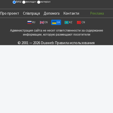
ВИШ
викладач
матеріал
Про проект
Співпраця
Допомога
Контакти
Реклама
RU
EN
UA
KZ
CN
Администрация сайта не несет ответственности за содержание
информации, которую размещают посетители
© 2001 — 2026 Duaweb
Правила использования