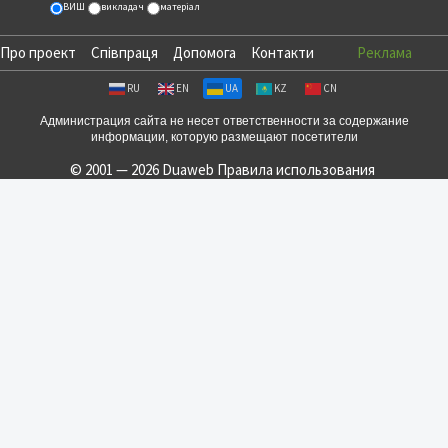
ВИШ
викладач
матеріал
Про проект
Співпраця
Допомога
Контакти
Реклама
RU
EN
UA
KZ
CN
Администрация сайта не несет ответственности за содержание
информации, которую размещают посетители
© 2001 — 2026 Duaweb
Правила использования