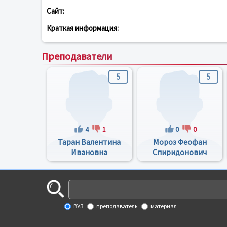
Сайт:
Краткая информация:
Преподаватели
5
5
4
1
0
0
Таран Валентина
Мороз Феофан
Ивановна
Спиридонович
ВУЗ
преподаватель
материал