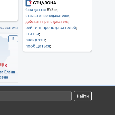
база данных
ВУЗов;
отзывы о преподавателях
;
добавить преподавателя
;
рейтинг преподавателей
подаватели
;
статьи
;
5
анекдоты
;
пообщаться
;
0
а Елена
Все
овна
Преподаватели