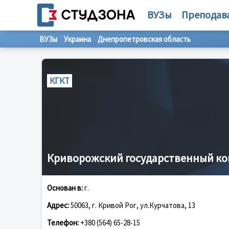
ВУЗы
Преподав
ВУЗы
Украина
Днепропетровская область
КГКТ
Криворожский государственный ко
Основан в:
г.
Адрес:
50063, г. Кривой Рог, ул.Курчатова, 13
Телефон:
+380 (564) 65-28-15