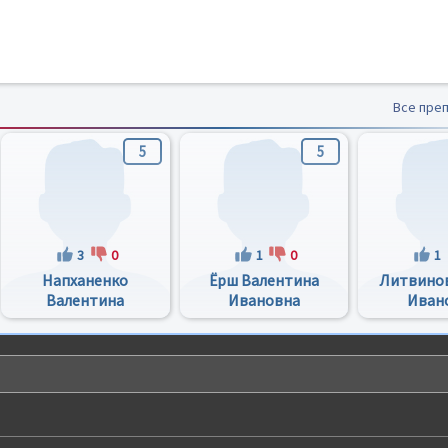
Все пре
5
5
3
0
1
0
1
Напханенко
Ёрш Валентина
Литвинов
Валентина
Ивановна
Иван
Николаевна