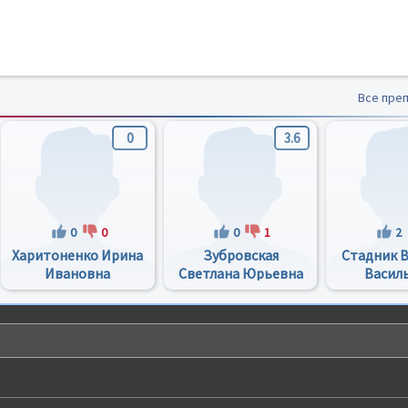
Все пре
0
3.6
0
0
0
1
2
Харитоненко Ирина
Зубровская
Стадник 
Ивановна
Светлана Юрьевна
Васил