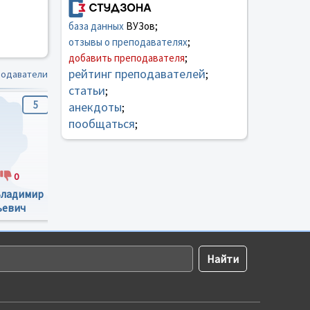
база данных
ВУЗов;
отзывы о преподавателях
;
добавить преподавателя
;
рейтинг преподавателей
подаватели
;
статьи
;
5
4
5
анекдоты
;
пообщаться
;
0
1
0
2
0
Владимир
Анна Николаевна
Ирина Борисовна
ьевич