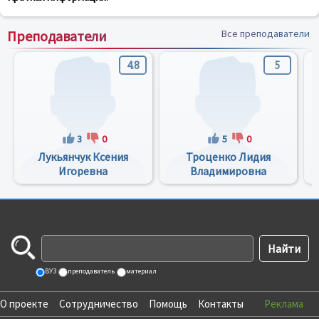
Преподаватели
Все преподаватели
4.8
5
3
0
5
0
Лукьянчук Ксения
Троценко Лидия
Игоревна
Владимировна
ВУЗ
преподаватель
материал
О проекте
Сотрудничество
Помощь
Контакты
Реклама