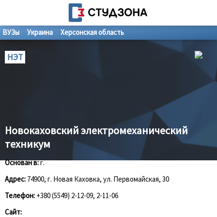
ВУЗы
Украина
Херсонская область
НЭТ
Новокаховский электромеханический
техникум
Основан в:
г.
Адрес:
74900, г. Новая Каховка, ул. Первомайская, 30
Телефон:
+380 (5549) 2-12-09, 2-11-06
Сайт: