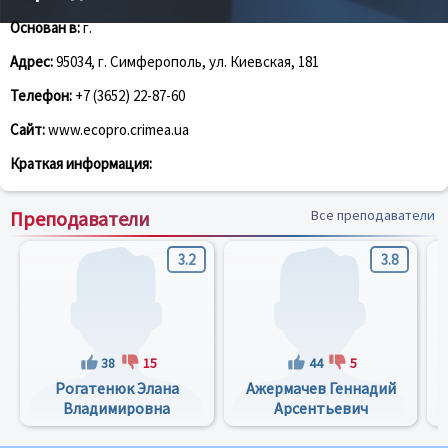
Основан в:
г.
Адрес:
95034, г. Симферополь, ул. Киевская, 181
Телефон:
+7 (3652) 22-87-60
Сайт:
www.ecopro.crimea.ua
Краткая информация:
Преподаватели
Все преподаватели
3.2
3.8
38
15
44
5
Рогатенюк Элана
Ажермачев Геннадий
Владимировна
Арсентьевич