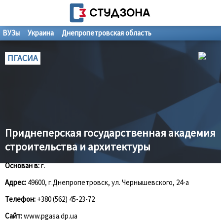
ВУЗы
Украина
Днепропетровская область
ПГАСИА
Приднеперская государственная академия
строительства и архитектуры
Основан в:
г.
Адрес:
49600, г.Днепропетровск, ул. Чернышевского, 24-а
Телефон:
+380 (562) 45-23-72
Сайт:
www.pgasa.dp.ua