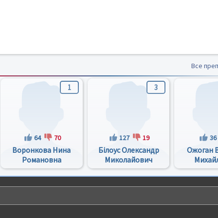
Все пре
1
3
64
70
127
19
36
Воронкова Нина
Білоус Олександр
Ожоган 
Романовна
Миколайович
Михай