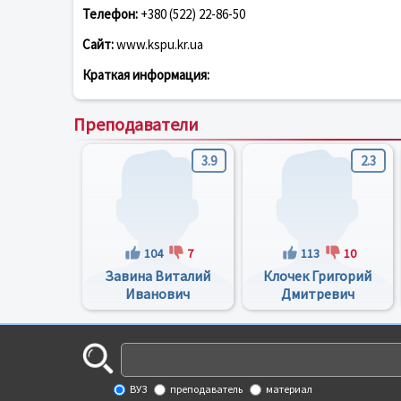
Телефон:
+380 (522) 22-86-50
Сайт:
www.kspu.kr.ua
Краткая информация:
Преподаватели
3.9
2.3
104
7
113
10
Завина Виталий
Клочек Григорий
Иванович
Дмитревич
ВУЗ
преподаватель
материал