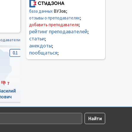
база данных
ВУЗов;
отзывы о преподавателях
;
добавить преподавателя
;
рейтинг преподавателей
;
статьи
;
подаватели
анекдоты
;
пообщаться
0.1
4.2
5
;
7
43
4
50
2
Василий
Поляруш Олег
Крижанивська
лович
Євгенович
Ольга Ивановна