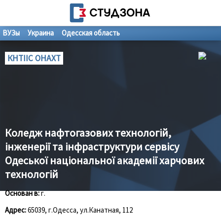
ВУЗы
Украина
Одесская область
КНТІІС ОНАХТ
Коледж нафтогазових технологій,
інженерії та інфраструктури сервісу
Одеської національної академії харчових
технологій
Основан в:
г.
Адрес:
65039, г.Одесса, ул.Канатная, 112