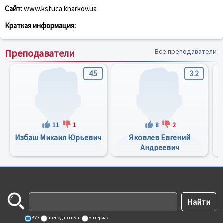
Сайт:
www.kstuca.kharkov.ua
Краткая информация:
Преподаватели
Все преподаватели
4.5
3.2
11
1
8
2
Избаш Михаил Юрьевич
Яковлев Евгений
Андреевич
ВУЗ
преподаватель
материал