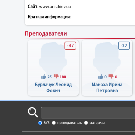
Сайт:
www.univ.kiev.ua
Краткая информация:
Преподаватели
-4.7
0.2
25
188
0
0
Бурлачук Леонид
Маноха Ирина
Фокич
Петровна
ВУЗ
преподаватель
материал