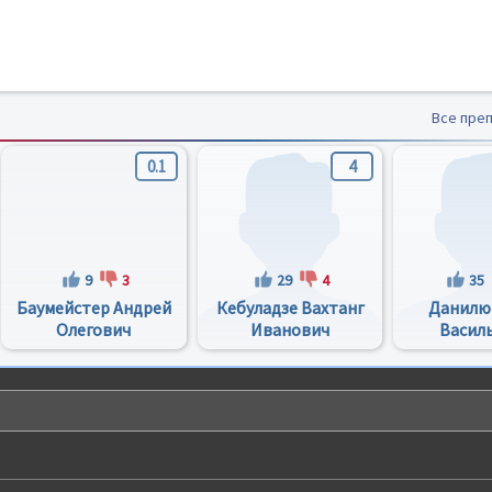
Все пре
0.1
4
9
3
29
4
35
Баумейстер Андрей
Кебуладзе Вахтанг
Данилю
Олегович
Иванович
Васил