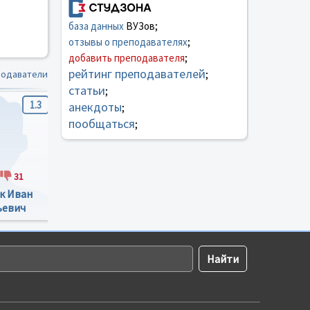
база данных
ВУЗов;
отзывы о преподавателях
;
добавить преподавателя
;
рейтинг преподавателей
подаватели
;
статьи
;
1.3
1.9
1.6
анекдоты
;
пообщаться
;
31
2
6
19
19
к Иван
Комаха Лариса
Чуйко Елена
ьевич
Григорівна
Васильевна