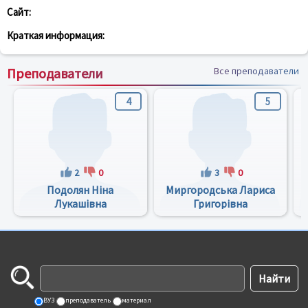
Сайт:
Краткая информация:
Преподаватели
Все преподаватели
4
5
2
0
3
0
Подолян Ніна
Миргородська Лариса
Лукашівна
Григорівна
ВУЗ
преподаватель
материал