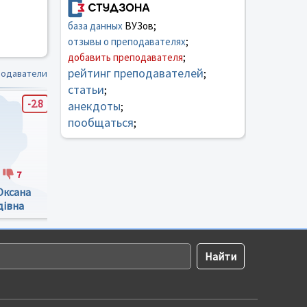
база данных
ВУЗов;
отзывы о преподавателях
;
добавить преподавателя
;
рейтинг преподавателей
подаватели
;
статьи
;
-2.8
4.8
-1.3
анекдоты
;
пообщаться
;
7
16
30
15
15
Оксана
Огренда Назар
Джунь Валерій
дівна
Ігорович
Володимирович