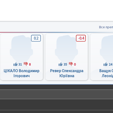
Все пре
0.2
-0.4
31
8
35
0
24
ЦІКАЛО Володимир
Ревер Олександра
Ващук 
Ігорович
Юріївна
Леоні