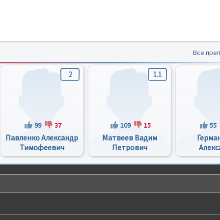
Все пре
2
1.1
99
37
109
15
55
Павленко Александр
Матвеев Вадим
Герма
Тимофеевич
Петрович
Алекс
Никол