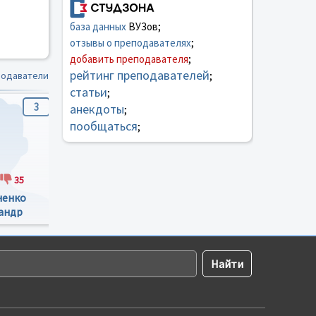
база данных
ВУЗов;
отзывы о преподавателях
;
добавить преподавателя
;
рейтинг преподавателей
подаватели
;
статьи
;
3
3.9
0.3
анекдоты
;
пообщаться
;
35
96
15
54
26
ненко
Енин Михаил
Шарандак Василий
андр
Владимирович
Иванович
аевич