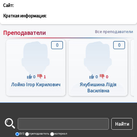
Сайт:
Краткая информация:
Преподаватели
Все преподаватели
0
0
0
1
0
0
Лойко Ігор Кирилович
Якубишина Лідія
Василівна
ВУЗ
преподаватель
материал