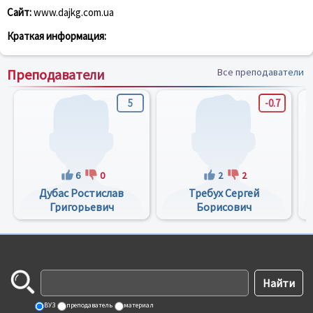
Сайт:
www.dajkg.com.ua
Краткая информация:
Преподаватели
Все преподаватели
5
-0.7
6
0
2
2
Дубас Ростислав
Требух Сергей
Григорьевич
Борисович
ВУЗ
преподаватель
материал