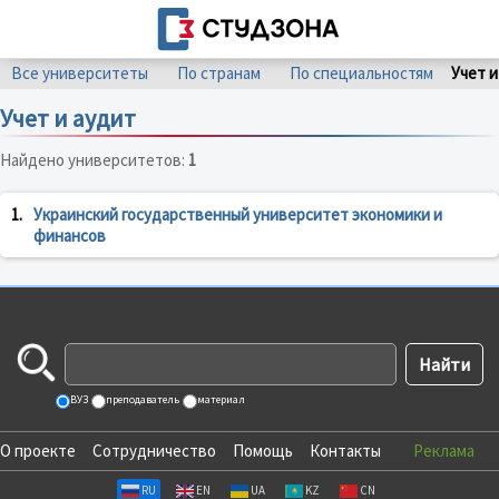
Все университеты
По странам
По специальностям
Учет и
Учет и аудит
Найдено университетов:
1
1.
Украинский государственный университет экономики и
финансов
ВУЗ
преподаватель
материал
О проекте
Сотрудничество
Помощь
Контакты
Реклама
RU
EN
UA
KZ
CN