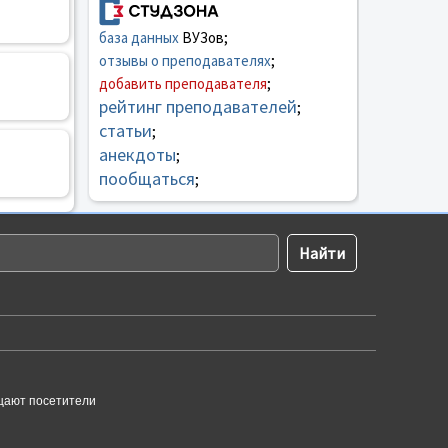
база данных
ВУЗов;
отзывы о преподавателях
;
добавить преподавателя
;
рейтинг преподавателей
;
статьи
;
анекдоты
;
пообщаться
;
щают посетители