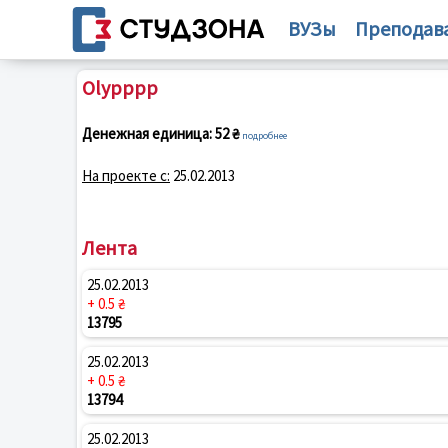
ВУЗы
Преподав
Olypppp
Денежная единица:
52 ₴
подробнее
На проекте с:
25.02.2013
Лента
25.02.2013
+ 0.5 ₴
13795
25.02.2013
+ 0.5 ₴
13794
25.02.2013