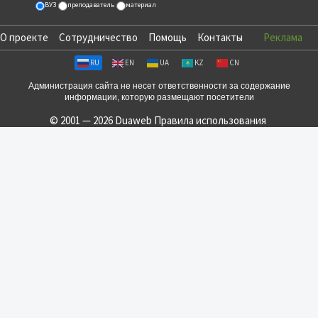
ВУЗ
преподаватель
материал
О проекте
Сотрудничество
Помощь
Контакты
Реклама
RU
EN
UA
KZ
CN
Администрация сайта не несет ответственности за содержание
информации, которую размещают посетители
© 2001 — 2026 Duaweb
Правила использования