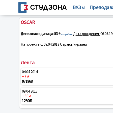
ВУЗы
Преподав
ОSCAR
Денежная единица:
53 ₴
Дата рождения:
06.07.19
подробнее
На проекте с:
09.04.2013
Страна:
Украина
Лента
04.04.2014
+ 3 ₴
971968
09.04.2013
+ 50 ₴
128061