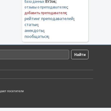
база данных
ВУЗов;
отзывы о преподавателях
;
добавить преподавателя
;
рейтинг преподавателей
;
статьи
;
анекдоты
;
пообщаться
;
щают посетители