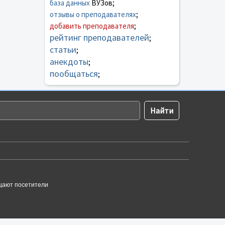
база данных
ВУЗов;
отзывы о преподавателях
;
добавить преподавателя
;
рейтинг преподавателей
;
статьи
;
анекдоты
;
пообщаться
;
щают посетители