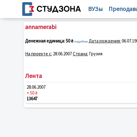
ВУЗы
Преподав
annamerabi
Денежная единица:
50 ₴
Дата рождения:
06.07.19
подробнее
На проекте с:
28.06.2007
Страна:
Грузия
Лента
28.06.2007
+ 50 ₴
13647