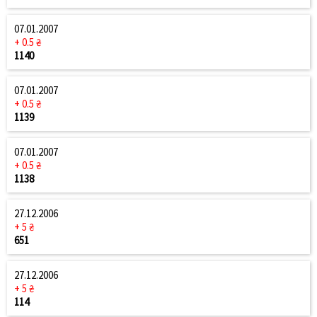
07.01.2007
+ 0.5 ₴
1140
07.01.2007
+ 0.5 ₴
1139
07.01.2007
+ 0.5 ₴
1138
27.12.2006
+ 5 ₴
651
27.12.2006
+ 5 ₴
114