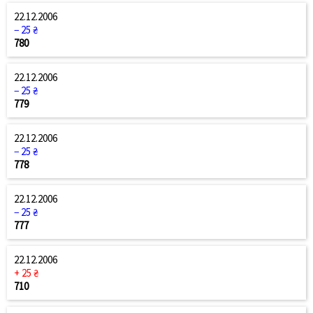
22.12.2006
− 25 ₴
780
22.12.2006
− 25 ₴
779
22.12.2006
− 25 ₴
778
22.12.2006
− 25 ₴
777
22.12.2006
+ 25 ₴
710