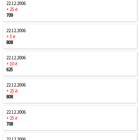
22.12.2006
+ 25 ₴
709
22.12.2006
+ 5 ₴
808
22.12.2006
+ 10 ₴
625
22.12.2006
+ 25 ₴
808
22.12.2006
+ 25 ₴
708
22.12.2006