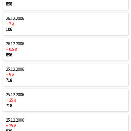
898
26.12.2006
+ 7 ₴
106
26.12.2006
+ 0.5 ₴
896
25.12.2006
+ 5 ₴
718
25.12.2006
+ 25 ₴
718
25.12.2006
+ 25 ₴