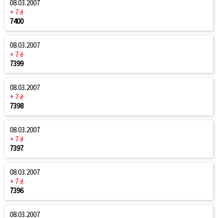
08.03.2007
+ 7 ₴
7400
08.03.2007
+ 7 ₴
7399
08.03.2007
+ 7 ₴
7398
08.03.2007
+ 7 ₴
7397
08.03.2007
+ 7 ₴
7396
08.03.2007