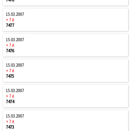
15.03.2007
+ 7 ₴
7477
15.03.2007
+ 7 ₴
7476
15.03.2007
+ 7 ₴
7475
15.03.2007
+ 7 ₴
7474
15.03.2007
+ 7 ₴
7473