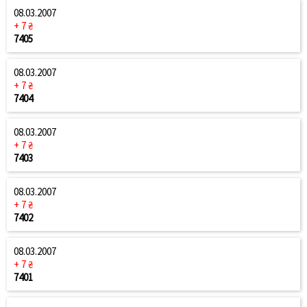
08.03.2007
+ 7 ₴
7405
08.03.2007
+ 7 ₴
7404
08.03.2007
+ 7 ₴
7403
08.03.2007
+ 7 ₴
7402
08.03.2007
+ 7 ₴
7401