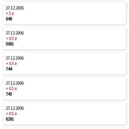
27.12.2006
+ 5 ₴
649
27.12.2006
+ 0.5 ₴
5061
27.12.2006
+ 0.5 ₴
744
27.12.2006
+ 0.5 ₴
743
27.12.2006
+ 0.5 ₴
6291