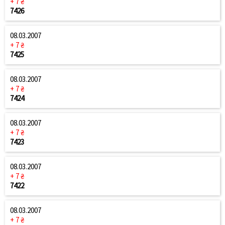
+ 7 ₴
7426
08.03.2007
+ 7 ₴
7425
08.03.2007
+ 7 ₴
7424
08.03.2007
+ 7 ₴
7423
08.03.2007
+ 7 ₴
7422
08.03.2007
+ 7 ₴