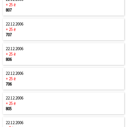
+ 25 ₴
807
22.12.2006
+ 25 ₴
707
22.12.2006
+ 25 ₴
806
22.12.2006
+ 25 ₴
706
22.12.2006
+ 25 ₴
805
22.12.2006