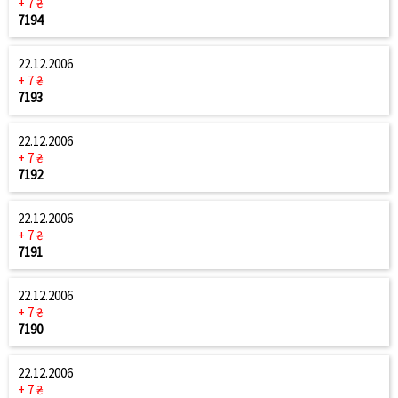
+ 7 ₴
7194
22.12.2006
+ 7 ₴
7193
22.12.2006
+ 7 ₴
7192
22.12.2006
+ 7 ₴
7191
22.12.2006
+ 7 ₴
7190
22.12.2006
+ 7 ₴