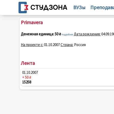
ВУЗы
Преподав
Primavera
Денежная единица:
50 ₴
Дата рождения:
04.09.19
подробнее
На проекте с:
01.10.2007
Страна:
Россия
Лента
01.10.2007
+ 50 ₴
15258