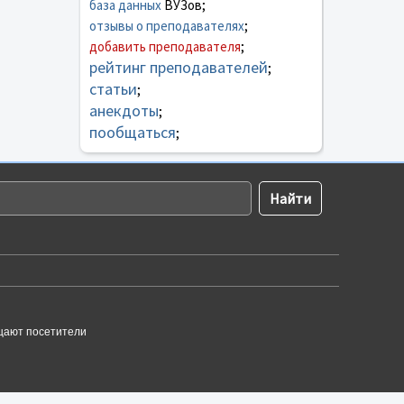
база данных
ВУЗов;
отзывы о преподавателях
;
добавить преподавателя
;
рейтинг преподавателей
;
статьи
;
анекдоты
;
пообщаться
;
щают посетители