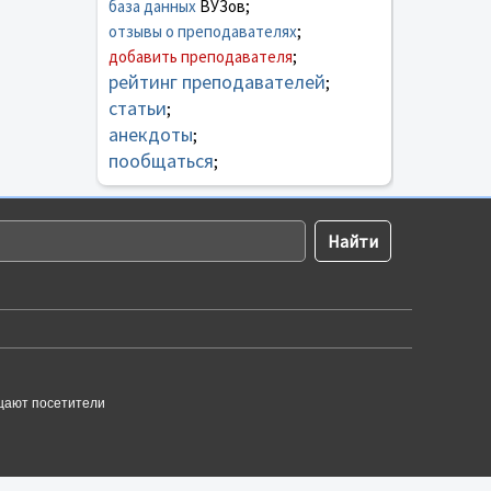
база данных
ВУЗов;
отзывы о преподавателях
;
добавить преподавателя
;
рейтинг преподавателей
;
статьи
;
анекдоты
;
пообщаться
;
щают посетители