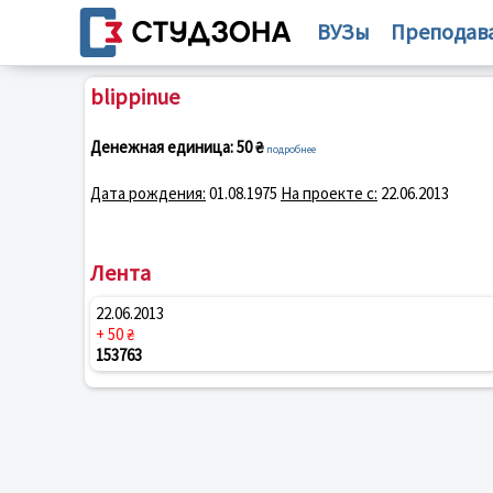
ВУЗы
Преподав
blippinue
Денежная единица:
50 ₴
подробнее
Дата рождения:
01.08.1975
На проекте с:
22.06.2013
Лента
22.06.2013
+ 50 ₴
153763