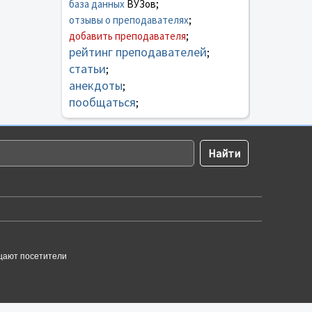
база данных
ВУЗов;
отзывы о преподавателях
;
добавить преподавателя
;
рейтинг преподавателей
;
статьи
;
анекдоты
;
пообщаться
;
щают посетители