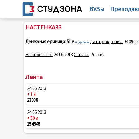
ВУЗы
Преподав
HACTEHKA33
Денежная единица:
51 ₴
Дата рождения:
04.09.19
подробнее
На проекте с:
24.06.2013
Страна:
Россия
Лента
24.06.2013
+ 1 ₴
23338
24.06.2013
+ 50 ₴
154648