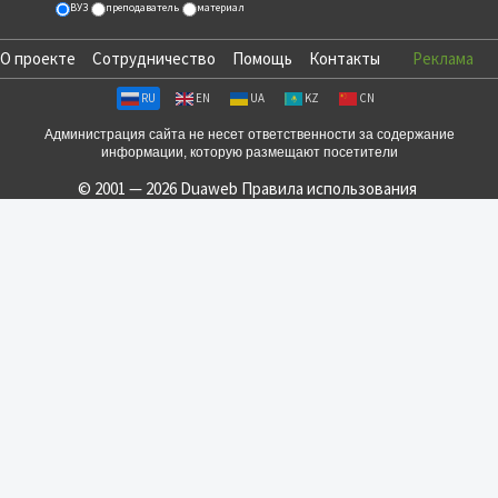
ВУЗ
преподаватель
материал
О проекте
Сотрудничество
Помощь
Контакты
Реклама
RU
EN
UA
KZ
CN
Администрация сайта не несет ответственности за содержание
информации, которую размещают посетители
© 2001 — 2026 Duaweb
Правила использования