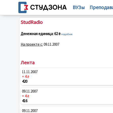
ВУЗы
Преподав
StudRadio
Денежная единица:
62 ₴
подробнее
На проекте с:
09.11.2007
Лента
11.11.2007
+ 4 ₴
420
09.11.2007
+ 4 ₴
416
09.11.2007