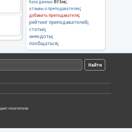
база данных
ВУЗов;
отзывы о преподавателях
;
добавить преподавателя
;
рейтинг преподавателей
;
статьи
;
анекдоты
;
пообщаться
;
щают посетители