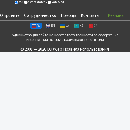
ВУЗ
преподаватель
материал
О проекте
Сотрудничество
Помощь
Контакты
Реклама
RU
EN
UA
KZ
CN
Администрация сайта не несет ответственности за содержание
информации, которую размещают посетители
© 2001 — 2026 Duaweb
Правила использования