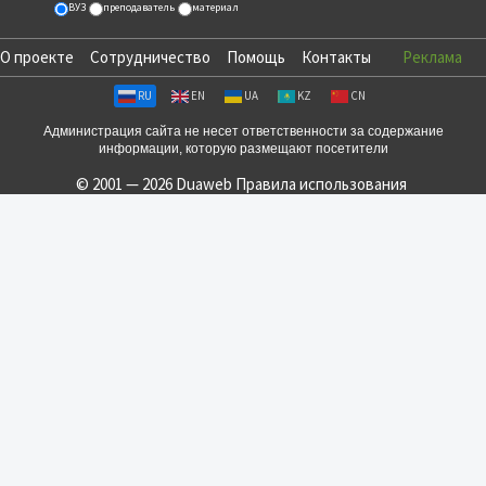
ВУЗ
преподаватель
материал
О проекте
Сотрудничество
Помощь
Контакты
Реклама
RU
EN
UA
KZ
CN
Администрация сайта не несет ответственности за содержание
информации, которую размещают посетители
© 2001 — 2026 Duaweb
Правила использования