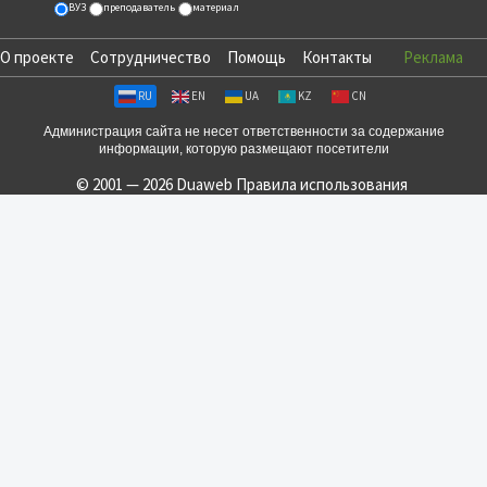
ВУЗ
преподаватель
материал
О проекте
Сотрудничество
Помощь
Контакты
Реклама
RU
EN
UA
KZ
CN
Администрация сайта не несет ответственности за содержание
информации, которую размещают посетители
© 2001 — 2026 Duaweb
Правила использования