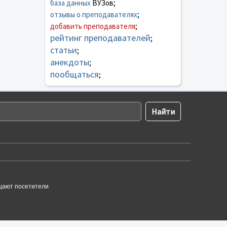
база данных
ВУЗов;
отзывы о преподавателях
;
добавить преподавателя
;
рейтинг преподавателей
;
статьи
;
анекдоты
;
пообщаться
;
щают посетители