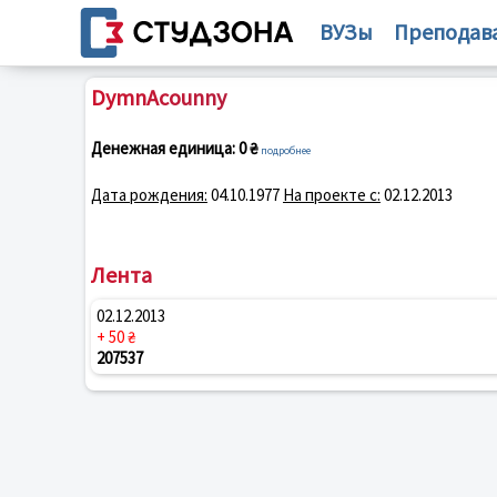
ВУЗы
Преподав
DymnAcounny
Денежная единица:
0 ₴
подробнее
Дата рождения:
04.10.1977
На проекте с:
02.12.2013
Лента
02.12.2013
+ 50 ₴
207537