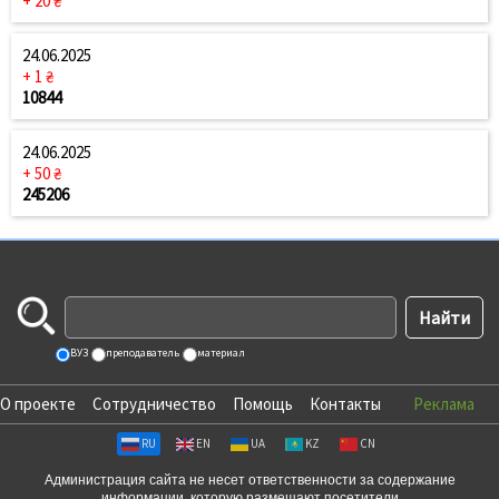
+ 20 ₴
24.06.2025
+ 1 ₴
10844
24.06.2025
+ 50 ₴
245206
ВУЗ
преподаватель
материал
О проекте
Сотрудничество
Помощь
Контакты
Реклама
RU
EN
UA
KZ
CN
Администрация сайта не несет ответственности за содержание
информации, которую размещают посетители