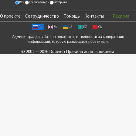
ВУЗ
преподаватель
материал
О проекте
Сотрудничество
Помощь
Контакты
Реклама
RU
EN
UA
KZ
CN
Администрация сайта не несет ответственности за содержание
информации, которую размещают посетители
© 2001 — 2026 Duaweb
Правила использования