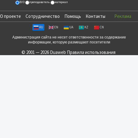
ВУЗ
преподаватель
материал
О проекте
Сотрудничество
Помощь
Контакты
Реклама
RU
EN
UA
KZ
CN
Администрация сайта не несет ответственности за содержание
информации, которую размещают посетители
© 2001 — 2026 Duaweb
Правила использования