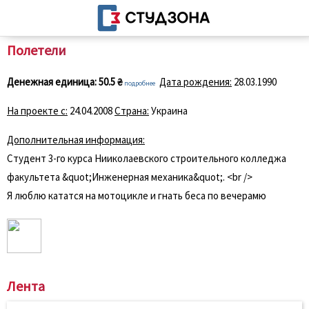
Полетели
Денежная единица:
50.5 ₴
Дата рождения:
28.03.1990
подробнее
На проекте с:
24.04.2008
Страна:
Украина
Дополнительная информация:
Студент 3-го курса Нииколаевского строительного колледжа
факультета &quot;Инженерная механика&quot;. <br />
Я люблю кататся на мотоцикле и гнать беса по вечерамю
Лента