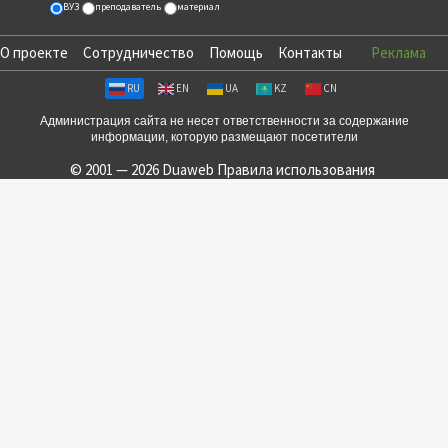
ВУЗ
преподаватель
материал
О проекте
Сотрудничество
Помощь
Контакты
Реклама
RU
EN
UA
KZ
CN
Администрация сайта не несет ответственности за содержание
информации, которую размещают посетители
© 2001 — 2026 Duaweb
Правила использования