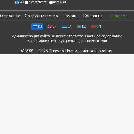
ВУЗ
преподаватель
материал
О проекте
Сотрудничество
Помощь
Контакты
Реклама
RU
EN
UA
KZ
CN
Администрация сайта не несет ответственности за содержание
информации, которую размещают посетители
© 2001 — 2026 Duaweb
Правила использования