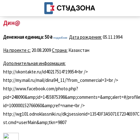
Дин@
Денежная единица:
50 ₴
Дата рождения:
05.11.1994
подробнее
На проекте с:
20.08.2009
Страна:
Казахстан
Дополнительная информация:
http://vkontakte.ru/id40217514?19954<br />
http://my.mail.ru/mail/dina94_11/?from_commercial=3<br />
http://www.facebook.com/photo.php?
pid=248090&amp;id=1455875398&amp;comments=&amp;alert=#/profile
id=100000152766060&amp;ref=name<br />
http://wg101.odnoklassniki.ru/dk;jsessionid=13543F3A5071E7234659
st.cmd=userMain&amp;tkn=9807