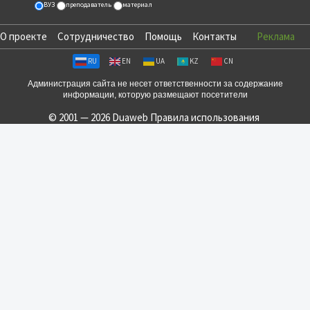
ВУЗ
преподаватель
материал
О проекте
Сотрудничество
Помощь
Контакты
Реклама
RU
EN
UA
KZ
CN
Администрация сайта не несет ответственности за содержание
информации, которую размещают посетители
© 2001 — 2026 Duaweb
Правила использования