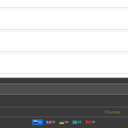
Реклама
RU
EN
UA
KZ
CN