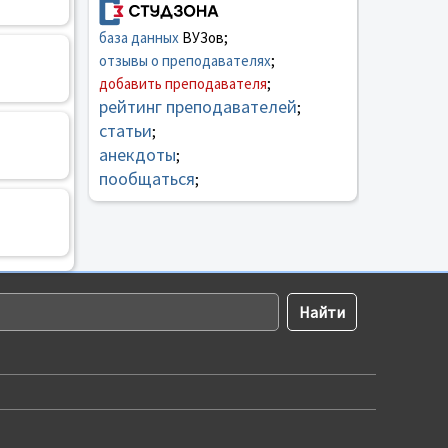
база данных
ВУЗов;
отзывы о преподавателях
;
добавить преподавателя
;
рейтинг преподавателей
;
статьи
;
анекдоты
;
пообщаться
;