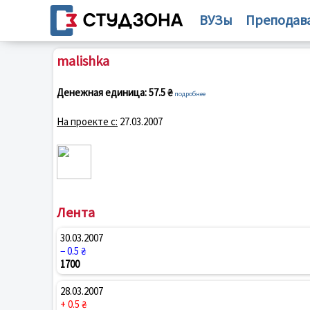
ВУЗы
Преподав
malishka
Денежная единица:
57.5 ₴
подробнее
На проекте с:
27.03.2007
Лента
30.03.2007
− 0.5 ₴
1700
28.03.2007
+ 0.5 ₴