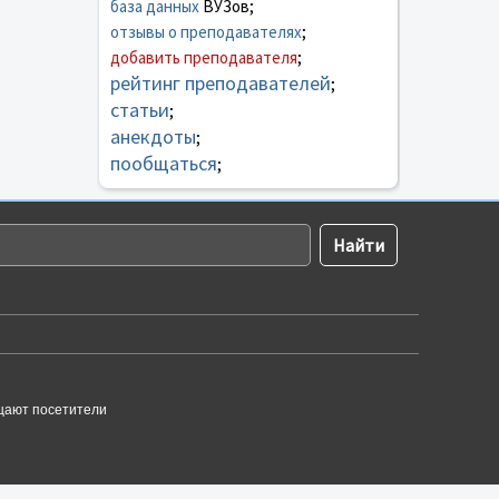
база данных
ВУЗов;
отзывы о преподавателях
;
добавить преподавателя
;
рейтинг преподавателей
;
статьи
;
анекдоты
;
пообщаться
;
щают посетители