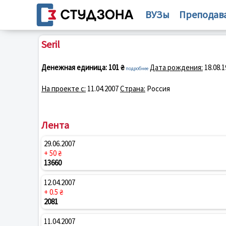
ВУЗы
Преподав
Seril
Денежная единица:
101 ₴
Дата рождения:
18.08.1
подробнее
На проекте с:
11.04.2007
Страна:
Россия
Лента
29.06.2007
+ 50 ₴
13660
12.04.2007
+ 0.5 ₴
2081
11.04.2007