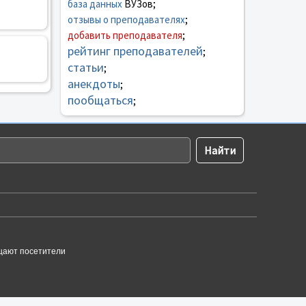
база данных
ВУЗов;
отзывы о преподавателях
;
добавить преподавателя
;
рейтинг преподавателей
;
статьи
;
анекдоты
;
пообщаться
;
щают посетители