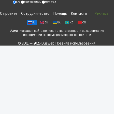
ВУЗ
преподаватель
материал
О проекте
Сотрудничество
Помощь
Контакты
Реклама
RU
EN
UA
KZ
CN
Администрация сайта не несет ответственности за содержание
информации, которую размещают посетители
© 2001 — 2026 Duaweb
Правила использования