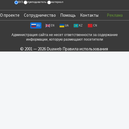
ВУЗ
преподаватель
материал
О проекте
Сотрудничество
Помощь
Контакты
Реклама
RU
EN
UA
KZ
CN
Администрация сайта не несет ответственности за содержание
информации, которую размещают посетители
© 2001 — 2026 Duaweb
Правила использования