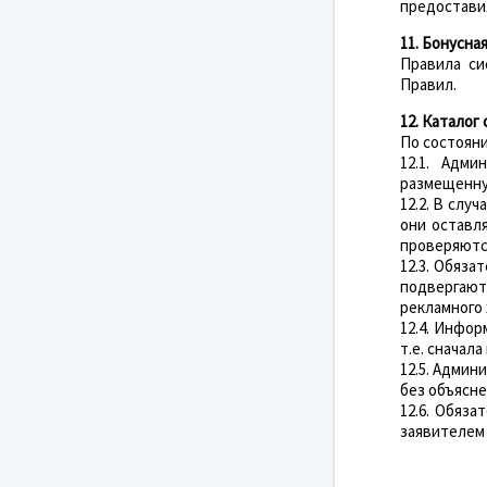
предостави
11. Бонусна
Правила с
Правил.
12. Каталог
По состоянию
12.1. Адм
размещенную
12.2. В слу
они оставл
проверяютс
12.3. Обяза
подвергают
рекламного 
12.4. Инфо
т.е. сначал
12.5. Админ
без объясне
12.6. Обяза
заявителем 