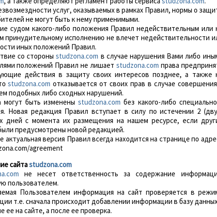
om
, а также определяют регламент работы сервиса
studzona.com
.
безвозмездности услуг, оказываемых в рамках Правил, нормы о защи
ителей не могут быть к нему применимыми.
ание судом какого-либо положения Правил недействительным или 
 принудительному исполнению не влечет недействительности и
ости иных положений Правил.
ствие со стороны
studzona.com
в случае нарушения Вами либо ины
лями положений Правил не лишает
studzona.com
права предприня
ующие действия в защиту своих интересов позднее, а также 
что
studzona.com
отказывается от своих прав в случае совершения
м подобных либо сходных нарушений.
ла могут быть изменены
studzona.com
без какого-либо специально
я. Новая редакция Правил вступает в силу по истечении 2 (дву
х дней с момента их размещения на нашем ресурсе, если друг
 были предусмотрены новой редакцией.
ее актуальная версия Правил всегда находится на странице по адре
dzona.com/agreement
ние сайта
studzona.com
na.com
не несет ответственность за содержание информац
ю пользователем.
ляемая Пользователем информация на сайт проверяется в режи
ии т.е. сначала происходит добавлении информации в базу данных
 ее на сайте, а после ее проверка.