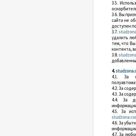
3.5. Исполь
оскорбител
3.6. Вы при
сайта не о
доступен п
3.7.
studzon
удалить лю
тем, что Вы
контента, в
3.8.
studzon
добавленные
4.
studzona.
4.1. За 
полуавтома
4.2. За сод
4.3. За сод
4.4. За д
информации
4.5. За и
studzona.c
4.6. За убы
информаци
4.7. За лю