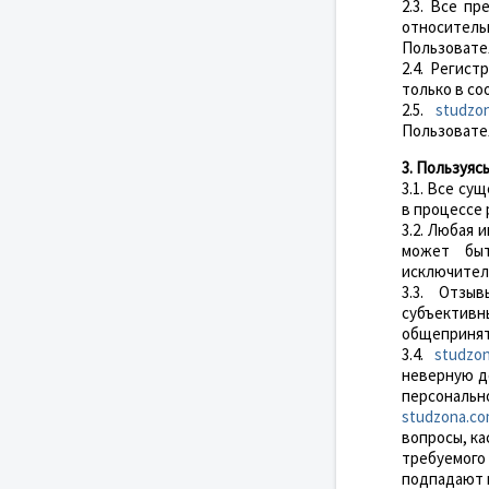
2.3. Все п
относитель
Пользовате
2.4. Регис
только в со
2.5.
studzo
Пользовател
3. Пользуяс
3.1. Все су
в процессе
3.2. Любая
может быт
исключитель
3.3. Отзы
субъектив
общепринят
3.4.
studzo
неверную д
персональ
studzona.c
вопросы, ка
требуемог
подпадают 