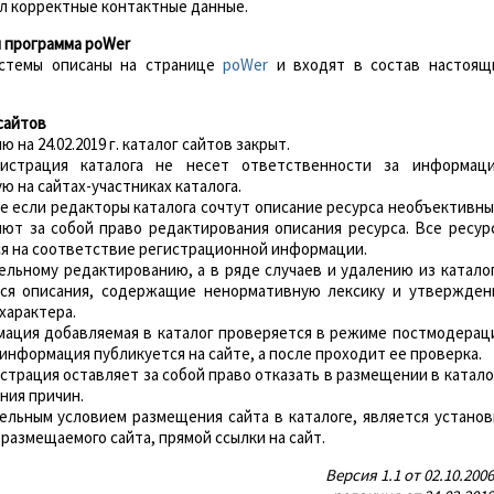
л корректные контактные данные.
я программа poWer
истемы описаны на странице
poWer
и входят в состав настоящ
 сайтов
 на 24.02.2019 г. каталог сайтов закрыт.
инистрация каталога не несет ответственности за информац
 на сайтах-участниках каталога.
чае если редакторы каталога сочтут описание ресурса необъективны
яют за собой право редактирования описания ресурса. Все ресур
я на соответствие регистрационной информации.
тельному редактированию, а в ряде случаев и удалению из каталог
ся описания, содержащие ненормативную лексику и утвержден
характера.
рмация добавляемая в каталог проверяется в режиме постмодерац
а информация публикуется на сайте, а после проходит ее проверка.
истрация оставляет за собой право отказать в размещении в катало
ния причин.
тельным условием размещения сайта в каталоге, является установ
размещаемого сайта, прямой ссылки на сайт.
Версия 1.1 от 02.10.2006