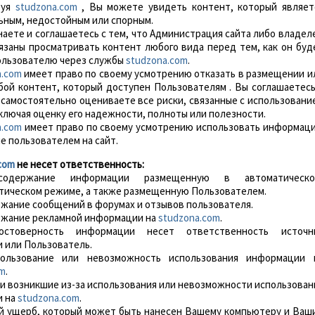
зуя
studzona.com
, Вы можете увидеть контент, который являет
ьным, недостойным или спорным.
знаете и соглашаетесь с тем, что Администрация сайта либо владел
бязаны просматривать контент любого вида перед тем, как он буд
ользователю через службы
studzona.com
.
a.com
имеет право по своему усмотрению отказать в размещении и
бой контент, который доступен Пользователям . Вы соглашаетесь
 самостоятельно оцениваете все риски, связанные с использовани
ключая оценку его надежности, полноты или полезности.
a.com
имеет право по своему усмотрению использовать информац
 пользователем на сайт.
com
не несет ответственность:
содержание информации размещенную в автоматическо
тическом режиме, а также размещенную Пользователем.
ержание сообщений в форумах и отзывов пользователя.
ержание рекламной информации на
studzona.com
.
остоверность информации несет ответственность источн
 или Пользователь.
спользование или невозможность использования информации 
om
.
тки возникшие из-за использования или невозможности использован
и на
studzona.com
.
бой ущерб, который может быть нанесен Вашему компьютеру и Ваш