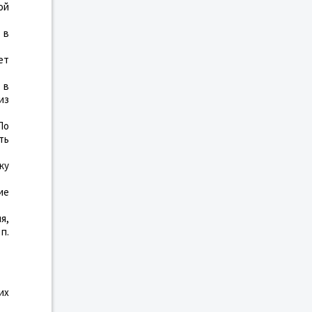
ой
 в
ет
 в
из
По
ть
ку
ие
я,
п.
их