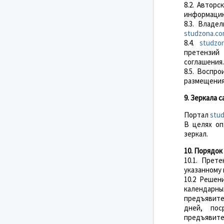
8.2. Автор
информацию
8.3. Владе
studzona.c
8.4.
studzo
претензий 
соглашения.
8.5. Воспр
размещения 
9. Зеркала с
Портал
stu
В целях оп
зеркал.
10. Порядок
10.1. Прет
указанному
10.2 Решен
календарны
предъявите
дней, пос
предъявит