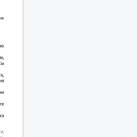
их
ию
м,
сы
а,
ия
ии
ге
ка
 г.