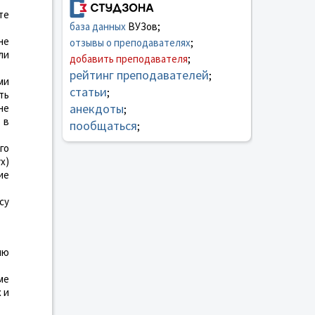
те
база данных
ВУЗов;
не
отзывы о преподавателях
;
ли
добавить преподавателя
;
рейтинг преподавателей
;
ми
статьи
;
ть
анекдоты
не
;
 в
пообщаться
;
го
х)
ие
су
ию
ме
 и