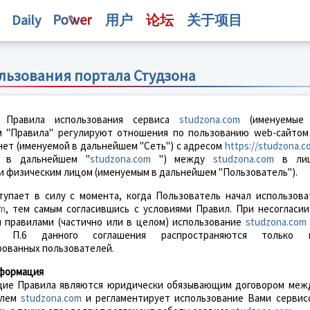
Daily
用户
论坛
关于项目
льзования портала Студзона
 Правила использования сервиса
studzona.com
(именуемые
 "Правила" регулируют отношения по пользованию web-сайтом
нет (именуемой в дальнейшем "Сеть") с адресом
https://studzona.c
м в дальнейшем "
studzona.com
") между
studzona.com
в ли
и физическим лицом (именуемым в дальнейшем "Пользователь").
тупает в силу с момента, когда Пользователь начал использова
om
, тем самым согласившись с условиями Правил. При несогласии
 правилами (частично или в целом) использование
studzona.com
о. П.6 данного соглашения распространяются только 
рованных пользователей.
нформация
ящие Правила являются юридически обязывающим договором меж
елем
studzona.com
и регламентирует использование Вами сервис