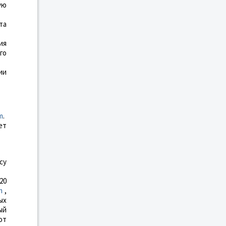
ую
та
ия
го
ии
m
.
ет
су
20
m
,
ых
ый
от