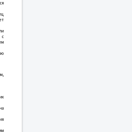
ся
ец
ет
ли
 с
ем
ию
м,
ик
на
ия
им