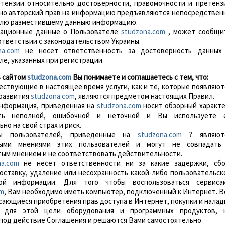
ретензии относительно достоверности, правомочности и претенз
но авторский прав на информацию предъявляются непосредствен
лю разместившему данныю информацию.
трационные данные о Пользователе
studzona.com
, может сообщи
ответствии с законодательством Украины.
na.com
не несет ответственность за достоверность данных
е, указанных при регистрации.
ь сайтом
studzona.com
Вы понимаете и соглашаетесь с тем, что:
ществующие в настоящее время услуги, как и те, которые появляют
 развития
studzona.com
, являются предметом настоящих Правил.
 информация, приведенная на
studzona.com
носит обзорный характе
ь неполной, ошибочной и неточной и Вы используете 
но на свой страх и риск.
вы пользователей, приведенные на
studzona.com
? являют
ными мнениями этих пользователей и могут не совпадать
ым мнением и не соответствовать действительности.
na.com
не несет ответственности ни за какие задержки, сбо
оставку, удаление или несохранность какой-либо пользовательск
ной информации. Для того чтобы воспользоваться сервиса
om
, Вам необходимо иметь компьютер, подключенный к Интернет. В
сающиеся приобретения прав доступа в Интернет, покупки и налад
о для этой цели оборудования и программных продуктов, 
под действие Соглашения и решаются Вами самостоятельно.