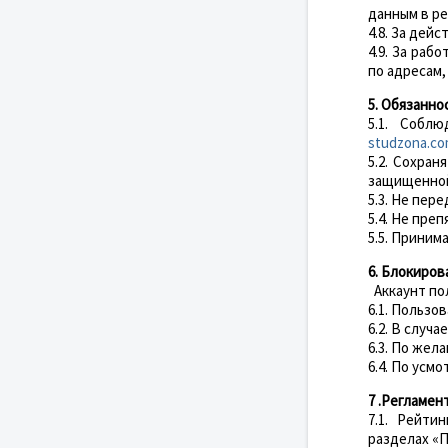
данным в ре
4.8. За дей
4.9. За раб
по адресам,
5. Обязанно
5.1. Собл
studzona.c
5.2. Сохра
защищенной 
5.3. Не пер
5.4. Не пре
5.5. Приним
6. Блокиров
Аккаунт пол
6.1. Пользо
6.2. В случ
6.3. По жел
6.4. По усм
7 .Регламе
7.1. Рейти
разделах «