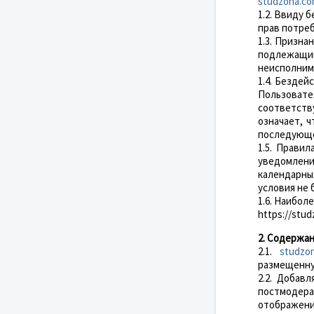
studzona.c
1.2. Ввиду 
прав потреб
1.3. Призн
подлежащим
неисполним
1.4. Бездей
Пользовате
соответств
означает, 
последующе
1.5. Прави
уведомлени
календарны
условия не
1.6. Наибол
https://stu
2. Содержа
2.1.
studzo
размещенну
2.2. Добав
постмодерац
отображение