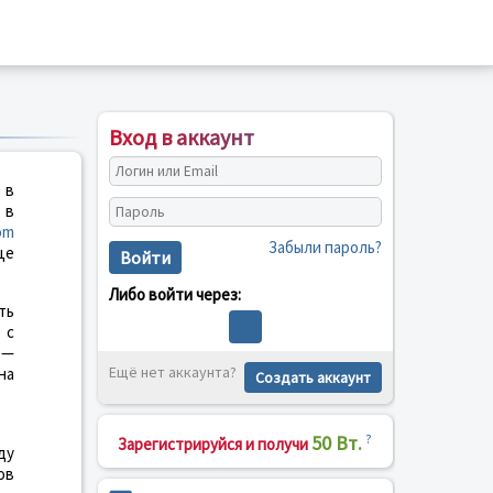
Вход в аккаунт
 в
 в
om
Забыли пароль?
це
Войти
Либо войти через:
ть
 с
—
Ещё нет аккаунта?
на
Создать аккаунт
50 Вт.
?
Зарегистрируйся и получи
ду
ов