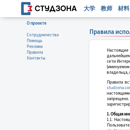
大学
教师
材料
О проекте
Правила испо
Сотрудничество
Помощь
Реклама
Настоящие
Правила
дальнейшем
Контакты
сети Интер
(именуемо
владельца, 
Правила вс
studzona.c
настоящими
запрещен
зарегистри
1. Общая и
1.1. Насто
Пользоват