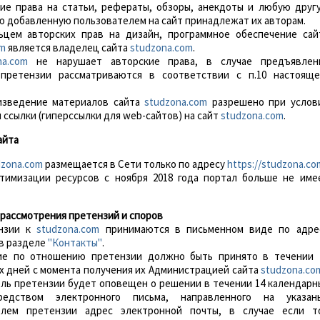
ские права на статьи, рефераты, обзоры, анекдоты и любую друг
 добавленную пользователем на сайт принадлежат их авторам.
льцем авторских прав на дизайн, программное обеспечение сай
om
является владелец сайта
studzona.com
.
na.com
не нарушает авторские права, в случае предъявлен
претензии рассматриваются в соответствии с п.10 настояще
оизведение материалов сайта
studzona.com
разрешено при услов
ссылки (гиперссылки для web-сайтов) на сайт
studzona.com
.
айта
dzona.com
размещается в Сети только по адресу
https://studzona.co
тимизации ресурсов с ноября 2018 года портал больше не име
 рассмотрения претензий и споров
ензии к
studzona.com
принимаются в письменном виде по адре
 в разделе
"Контакты"
.
ие по отношению претензии должно быть принято в течении 
х дней с момента получения их Администрацией сайта
studzona.co
ль претензии будет оповещен о решении в течении 14 календарн
редством электронного письма, направленного на указан
елем претензии адрес электронной почты, в случае если т