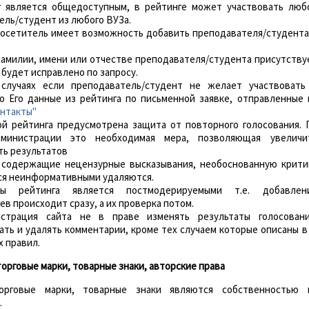
нг является общедоступным, в рейтинге может участвовать люб
ль/студент из любого ВУЗа.
 посетитель имеет возможность добавить преподавателя/студента
 фамилии, имени или отчестве преподавателя/студента присутству
 будет исправлено по запросу.
 случаях если преподаватель/студент не желает участвовать
то Его данные из рейтинга по письменной заявке, отправленные 
нтакты"
мой рейтинга предусмотрена защита от повторного голосования. 
министрации это необходимая мера, позволяющая увеличи
ть результатов
ы содержащие нецензурные высказывания, необоснованную крити
ся неинформативными удаляются.
вы рейтинга является постмодерируемыми т.е. добавлен
в происходит сразу, а их проверка потом.
истрация сайта не в праве изменять результаты голосовани
ть и удалять комментарии, кроме тех случаем которые описаны в 
х правил.
 торговые марки, товарные знаки, авторские права
торговые марки, товарные знаки являются собственностью 
.