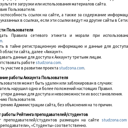
зультате загрузки или использования материалов сайта.
ствия Пользователя.
отоспособность ссылок на сайте, а также за содержание информац
 указанных в ссылках, если эти ссылки ведут на другие сайты в Сети
сти Пользователя
юдать Правила сетевого этикета и морали при использован
om
.
нять в тайне регистрационную информацию и данные для доступа
области сайта, далее «Аккаунт».
едавать данные для доступа к Аккаунту третьим лицам.
пятствовать работе
studzona.com
.
ать участие в развитии проекта
studzona.com
.
ание работы Аккаунта Пользователя
ьзователя может быть удален или заблокирован в случаях:
ватель нарушил одно и более положений настоящих Правил.
ае утери данных для доступа и невозможности их восстановления.
анию Пользователя.
отрению Администрации сайта, без объяснения на то причин.
нт работы Рейтинга преподавателей/студентов
нг преподавателей/студентов размещен на сайте
studzona.com
Преподаватели», «Студенты» соответственно.