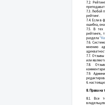
7.2. Рейти
преподавате
7.3. Любой
рейтинг.
7.4. Если в
ошибка, она
7.5. В тех
рейтинге, 
раздела
"Ко
7.6. Систе
мнению ад
адекватнос
7.7. Отзыв
или являют
7.8. Отзы
комментарие
7.9. Админ
редактирова
6. настоящи
8. Права на
8.1. Все 
владельцев