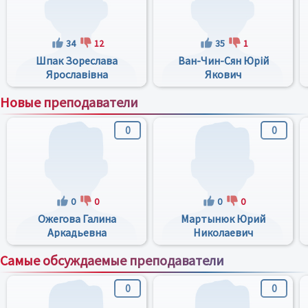
34
12
35
1
Шпак Зореслава
Ван-Чин-Сян Юрій
Ярославівна
Якович
Новые преподаватели
0
0
0
0
0
0
Ожегова Галина
Мартынюк Юрий
Аркадьевна
Николаевич
Самые обсуждаемые преподаватели
0
0