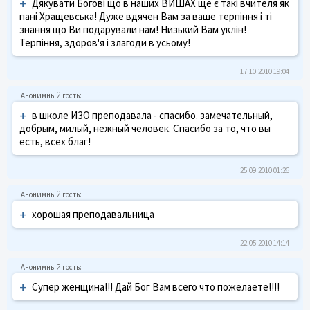
+
Дякувати Богові що в наших ВИШАХ ще є такі вчителя як
пані Хращевська! Дуже вдячен Вам за ваше терпіння і ті
знання що Ви подарували нам! Низький Вам уклін!
Терпіння, здоров'я і злагоди в усьому!
17.10.2010 19:04
+
в школе ИЗО преподавала - спасибо. замечательный,
добрым, милый, нежный человек. Спасибо за то, что вы
есть, всех благ!
25.09.2010 01:26
+
хорошая преподавальница
22.05.2010 14:14
+
Супер женщина!!! Дай Бог Вам всего что пожелаете!!!!