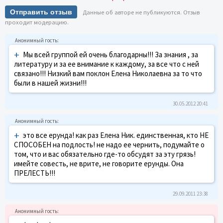
Отправить отзыв
Данные об авторе не публикуются. Отзыв
проходит модерацию.
+
Мы всей группой ей очень благодарны!!! За знания , за
литературу и за ее внимание к каждому, за все что с ней
связано!!! Низкий вам поклон Елена Николаевна за то что
были в нашей жизни!!!
30.05.2012 20:41
+
это все ерунда! как раз Елена Ник. единственная, кто НЕ
СПОСОБЕН на подлость! не надо ее чернить, подумайте о
том, что и вас обязательно где-то обсудят за эту грязь!
имейте совесть, не врите, не говорите ерунды. Она
ПРЕЛЕСТЬ!!!
29.09.2011 23:38