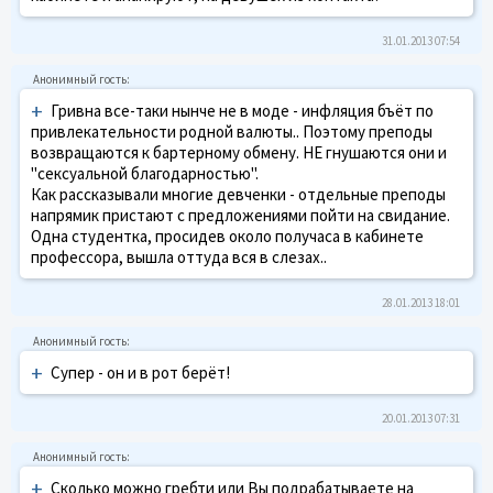
31.01.2013 07:54
+
Гривна все-таки нынче не в моде - инфляция бъёт по
привлекательности родной валюты.. Поэтому преподы
возвращаются к бартерному обмену. НЕ гнушаются они и
"сексуальной благодарностью".
Как рассказывали многие девченки - отдельные преподы
напрямик пристают с предложениями пойти на свидание.
Одна студентка, просидев около получаса в кабинете
профессора, вышла оттуда вся в слезах..
28.01.2013 18:01
+
Супер - он и в рот берёт!
20.01.2013 07:31
+
Сколько можно гребти или Вы подрабатываете на