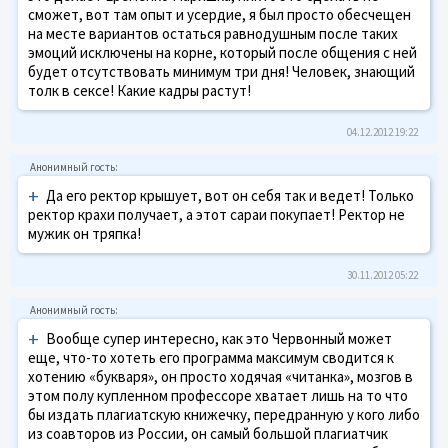
сможет, вот там опыт и усердие, я был просто обесчещен
на месте вариантов остаться равнодушным после таких
эмоций исключены на корне, который после общения с ней
будет отсутствовать минимум три дня! Человек, знающий
толк в сексе! Какие кадры растут!
04.12.2012 19:22
+
Да его ректор крышует, вот он себя так и ведет! Только
ректор крахи получает, а этот сараи покупает! Ректор не
мужик он тряпка!
30.11.2012 05:22
+
Вообще супер интересно, как это Червонный может
еще, что-то хотеть его программа максимум сводится к
хотению «букваря», он просто ходячая «читанка», мозгов в
этом полу купленном профессоре хватает лишь на то что
бы издать плагиатскую книжечку, передранную у кого либо
из соавторов из России, он самый большой плагиатчик