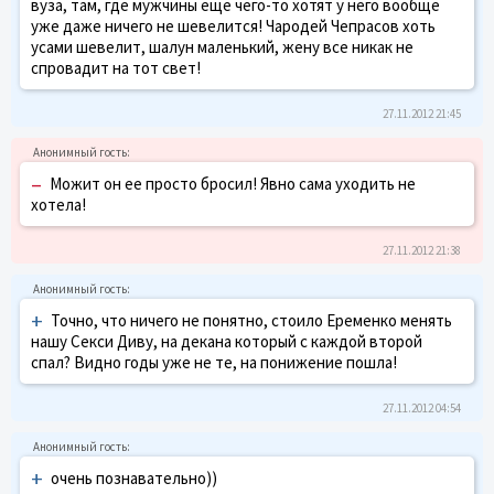
вуза, там, где мужчины еще чего-то хотят у него вообще
уже даже ничего не шевелится! Чародей Чепрасов хоть
усами шевелит, шалун маленький, жену все никак не
спровадит на тот свет!
27.11.2012 21:45
–
Можит он ее просто бросил! Явно сама уходить не
хотела!
27.11.2012 21:38
+
Точно, что ничего не понятно, стоило Еременко менять
нашу Секси Диву, на декана который с каждой второй
спал? Видно годы уже не те, на понижение пошла!
27.11.2012 04:54
+
очень познавательно))