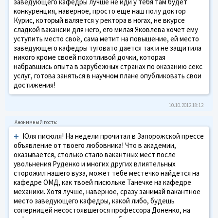
заведующего кафедры лучше не иди у тебя там будет
конкуренция, наверное, просто еще наш полу доктор
Курис, который валяется у ректора в ногах, не вкурсе
сладкой вакансии для него, его милая Яковлева хочет ему
уступить место своё, сама метит на повышение, ей место
заведующего кафедры туговато дается так и не защитила
никого кроме своей похотливой дочки, которая
набравшись опыта в зарубежных странах по оказанию секс
услуг, готова заняться в научном плане опубликовать свои
достижения!
10.10.2012 18:12
+
Юля писюля! На недели прочитал в Запорожской прессе
объявление от твоего любовника! Что в академии,
оказывается, столько стало вакантных мест после
увольнения Руденко и многих других влиятельных
сторожил нашего вуза, может тебе местечко найдется на
кафедре ОМД, как твоей писюльке Танечке на кафедре
механики. Хотя лучше, наверное, сразу занимай вакантное
место заведующего кафедры, какой либо, будешь
соперницей несостоявшегося профессора Доненко, на