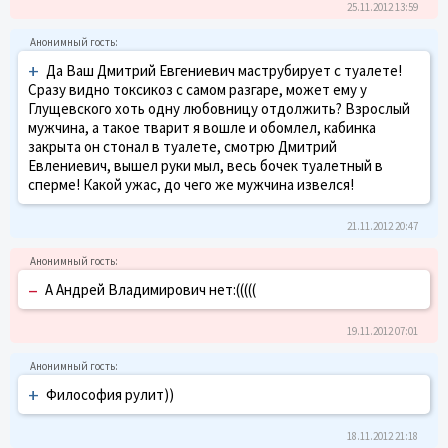
25.11.2012 13:59
+
Да Ваш Дмитрий Евгениевич маструбирует с туалете!
Сразу видно токсикоз с самом разгаре, может ему у
Глущевского хоть одну любовницу отдолжить? Взрослый
мужчина, а такое тварит я вошле и обомлел, кабинка
закрыта он стонал в туалете, смотрю Дмитрий
Евлениевич, вышел руки мыл, весь бочек туалетный в
сперме! Какой ужас, до чего же мужчина извелся!
21.11.2012 20:47
–
А Андрей Владимирович нет:(((((
19.11.2012 07:01
+
Философия рулит))
18.11.2012 21:18