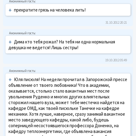
+
прекратите грязь на человека лить!
31.10.2012 20:21
+
Дима кто тебя рожал? На тебя ни одна нормальная
девушка не ведется! Лишь сестры!
19.10.2012 05:49
+
Юля писюля! На недели прочитал в Запорожской прессе
объявление от твоего любовника! Что в академии,
оказывается, столько стало вакантных мест после
увольнения Руденко и многих других влиятельных
сторожил нашего вуза, может тебе местечко найдется на
кафедре ОМД, как твоей писюльке Танечке на кафедре
механики. Хотя лучше, наверное, сразу занимай вакантное
место заведующего кафедры, какой либо, будешь
соперницей несостоявшегося профессора Доненко, на
кафедру теплоэнергетики, где объявлена вакансия