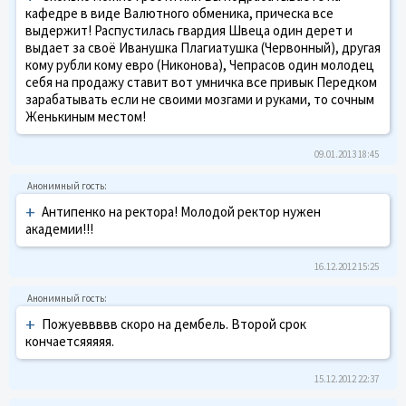
кафедре в виде Валютного обменика, прическа все
выдержит! Распустилась гвардия Швеца один дерет и
выдает за своё Иванушка Плагиатушка (Червонный), другая
кому рубли кому евро (Никонова), Чепрасов один молодец
себя на продажу ставит вот умничка все привык Передком
зарабатывать если не своими мозгами и руками, то сочным
Женькиным местом!
09.01.2013 18:45
+
Антипенко на ректора! Молодой ректор нужен
академии!!!
16.12.2012 15:25
+
Пожуеввввв скоро на дембель. Второй срок
кончаетсяяяяя.
15.12.2012 22:37