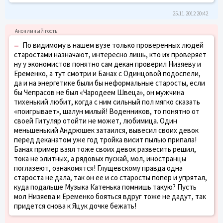
25.11.2012 20:42
–
По видимому в нашем вузе только проверенных людей
старостами назначают, интересно лишь, кто их проверяет
ну у экономистов понятно сам декан проверил Низяеву и
Еременко, а тут смотри и Банах с Одинцовой подоспели,
да и на энергетике были бы неформальные старосты, если
бы Чепрасов не был «Чародеем Швеца», он мужчина
тихенький любит, когда с ним сильный пол мягко сказать
«поигрывает», шалун милый! Воденников, то понятно от
своей Гитуляр отойти не может, любимица. Один
меньшенький Андрюшек затаился, вывесил своих девок
перед деканатом уже год тройка висит пылью припала!
Банах пример взял тоже своих девок развесить решил,
тока не элитных, а рядовых пускай, мол, иностранцы
поглазеют, ознакомятся! Глущевскому правда одна
староста не дала, так он ее и со старосты попер и упрятал,
куда подальше Музыка Катенька помнишь такую? Пусть
мол Низяева и Еременко бояться вдруг тоже не дадут, так
придется снова к Яцук дочке бежать!