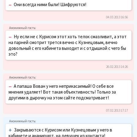
–
Они всегда ними были! Шифруются!
04.03.2013 16:56
–
Ну если не с Курисом этот хоть телок смазливит, а этот
на парней смотрит трется вечно с Кузнецовым, вечно
довольный с его кабинета выходит и с отдышкой с чего бы
это?
26.02.2013 14:26
–
А папаша Вован у него неприкасаемый! О себе все
мнения удаляет! Вот такая объективность! Только за
другими в дырочку на этом сайте подсматривает!
07.02.2013 17:17
+
Закрываются с Курисом или Кузнецовым у него в
кабинете и ананируют, на девушек из контакта!