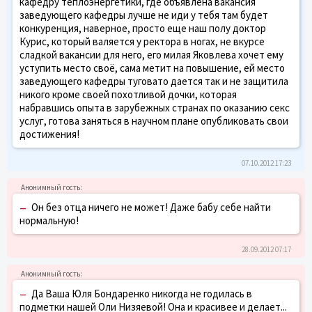
кафедру теплоэнергетики, где объявлена вакансия
заведующего кафедры лучше не иди у тебя там будет
конкуренция, наверное, просто еще наш полу доктор
Курис, который валяется у ректора в ногах, не вкурсе
сладкой вакансии для него, его милая Яковлева хочет ему
уступить место своё, сама метит на повышение, ей место
заведующего кафедры туговато дается так и не защитила
никого кроме своей похотливой дочки, которая
набравшись опыта в зарубежных странах по оказанию секс
услуг, готова заняться в научном плане опубликовать свои
достижения!
07.10.2012 17:23
–
Он без отца ничего не может! Даже бабу себе найти
нормальную!
28.09.2012 07:17
–
Да Ваша Юля Бондаренко никогда не годилась в
подметки нашей Оли Низяевой! Она и красивее и делает...